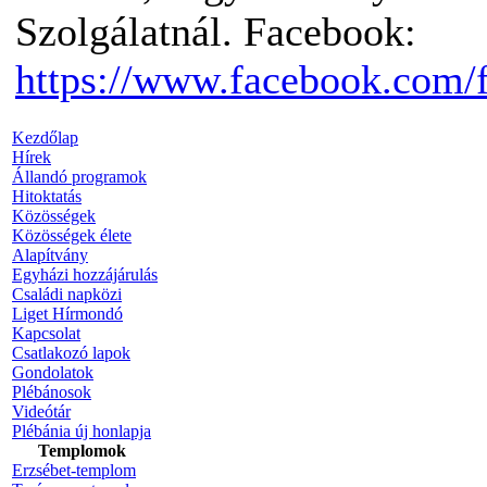
Szolgálatnál. Facebook:
https://www.facebook.com/
Kezdőlap
Hírek
Állandó programok
Hitoktatás
Közösségek
Közösségek élete
Alapítvány
Egyházi hozzájárulás
Családi napközi
Liget Hírmondó
Kapcsolat
Csatlakozó lapok
Gondolatok
Plébánosok
Videótár
Plébánia új honlapja
Templomok
Erzsébet-templom