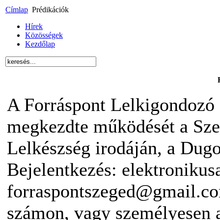
Címlap
Prédikációk
Hírek
Közösségek
Kezdőlap
A Forráspont Lelkigondozó 
megkezdte működését a Sze
Lelkészség irodáján, a Dugon
Bejelentkezés: elektronikus
forraspontszeged@gmail.co
számon, vagy személyesen 