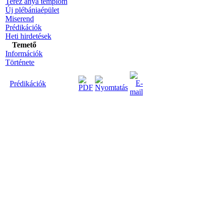
Teréz anya templom
Új plébániaépület
Miserend
Prédikációk
Heti hirdetések
Temető
Információk
Története
Prédikációk