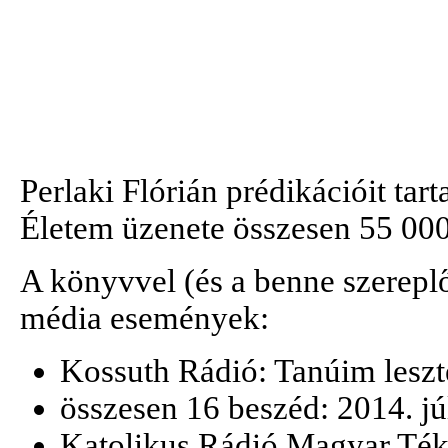
Perlaki Flórián prédikációit ta
Életem üzenete összesen 55 000
A könyvvel (és a benne szerepl
média események:
Kossuth Rádió: Tanúim lesz
összesen 16 beszéd: 2014. j
Katolikus Rádió Magyar Téka